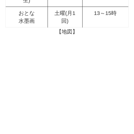
生)
おとな
土曜(月1
13～15時
水墨画
回)
【地図】