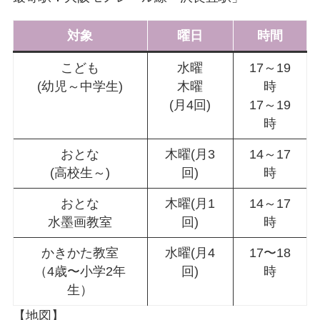
対象
曜日
時間
こども
水曜
17～19
(幼児～中学生)
木曜
時
(月4回)
17～19
時
おとな
木曜(月3
14～17
(高校生～)
回)
時
おとな
木曜(月1
14～17
水墨画教室
回)
時
かきかた教室
水曜(月4
17〜18
（4歳〜小学2年
回)
時
生）
【地図】