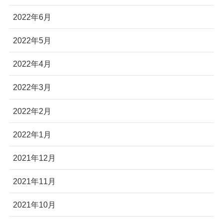
2022年6月
2022年5月
2022年4月
2022年3月
2022年2月
2022年1月
2021年12月
2021年11月
2021年10月