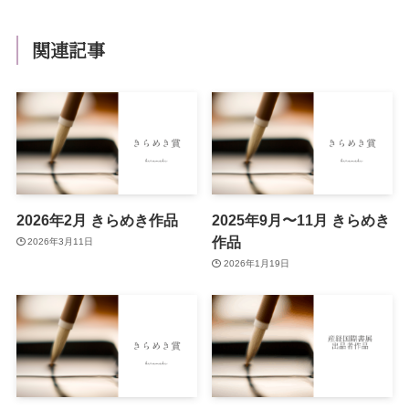
関連記事
2026年2月 きらめき作品
2025年9月〜11月 きらめき
作品
2026年3月11日
2026年1月19日