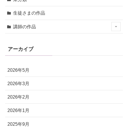
生徒さまの作品
講師の作品
アーカイブ
2026年5月
2026年3月
2026年2月
2026年1月
2025年9月