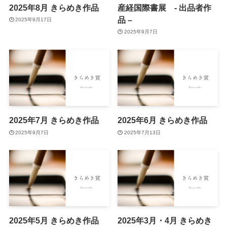
2025年8月 きらめき作品
産経国際書展 - 出品者作
品 –
2025年9月17日
2025年9月7日
2025年7月 きらめき作品
2025年6月 きらめき作品
2025年9月7日
2025年7月13日
2025年5月 きらめき作品
2025年3月・4月 きらめき