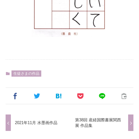
生徒さまの作品
第38回 産経国際書展関西
2021年11月 水墨画作品
展 作品集