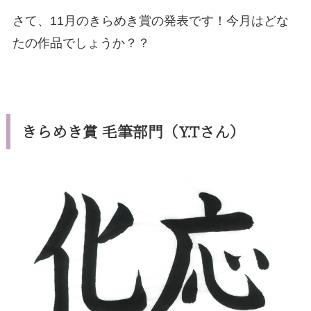
さて、11月のきらめき賞の発表です！今月はどな
たの作品でしょうか？？
きらめき賞 毛筆部門（Y.Tさん）