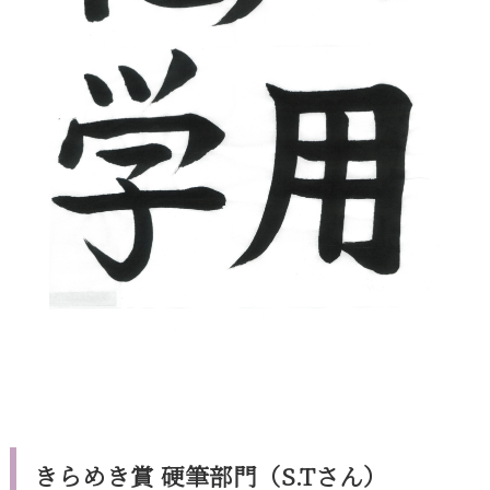
きらめき賞 硬筆部門（S.Tさん）