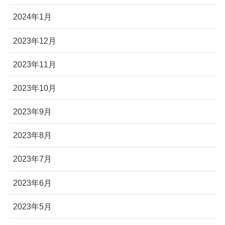
2024年1月
2023年12月
2023年11月
2023年10月
2023年9月
2023年8月
2023年7月
2023年6月
2023年5月