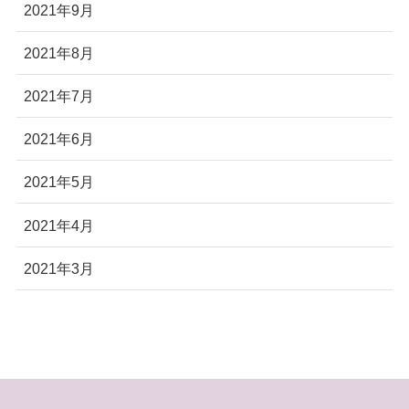
2021年9月
2021年8月
2021年7月
2021年6月
2021年5月
2021年4月
2021年3月