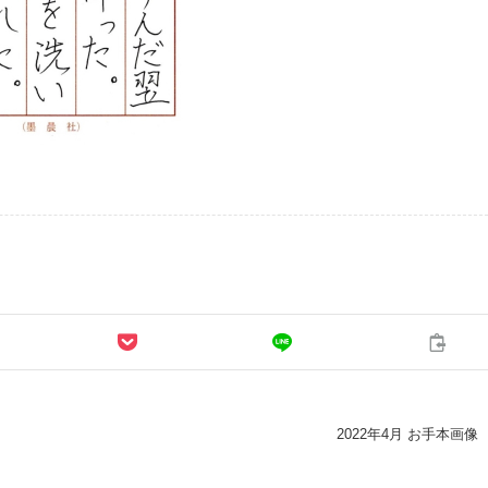
2022年4月 お手本画像