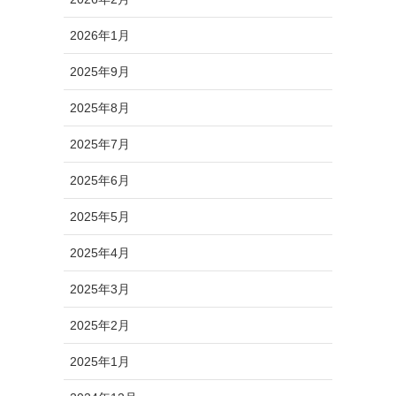
2026年1月
2025年9月
2025年8月
2025年7月
2025年6月
2025年5月
2025年4月
2025年3月
2025年2月
2025年1月