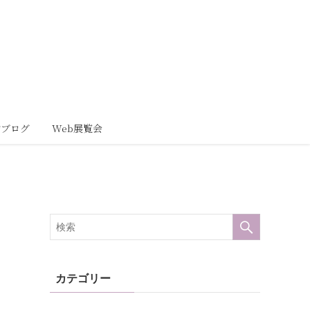
動ブログ
Web展覧会
カテゴリー