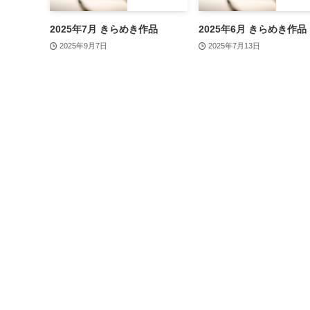
2025年7月 きらめき作品
2025年6月 きらめき作品
2025年9月7日
2025年7月13日