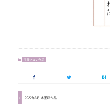
生徒さまの作品
2022年3月 水墨画作品