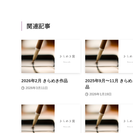
関連記事
2026年2月 きらめき作品
2025年9月〜11月 きら
品
2026年3月11日
2026年1月19日