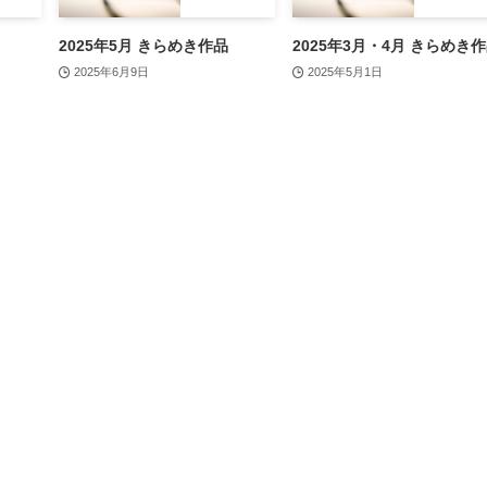
2025年5月 きらめき作品
2025年3月・4月 きらめき
2025年6月9日
2025年5月1日