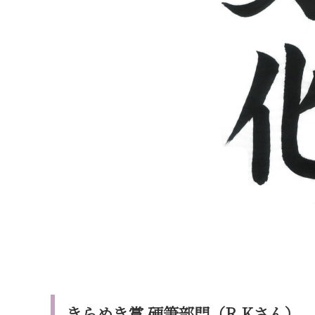
きらめき賞 硬筆部門（R.Kさん）