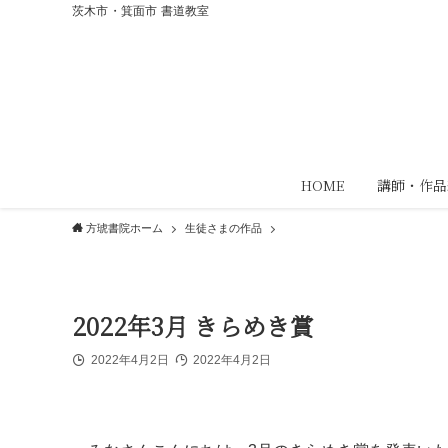
茨木市・箕面市 書道教室
HOME
講師・作品
方琥書院ホーム
生徒さまの作品
2022年3月 きらめき賞
2022年4月2日
2022年4月2日