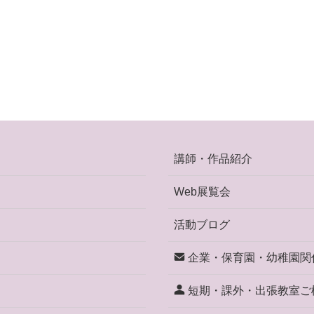
講師・作品紹介
Web展覧会
活動ブログ
企業・保育園・幼稚園関
短期・課外・出張教室ご