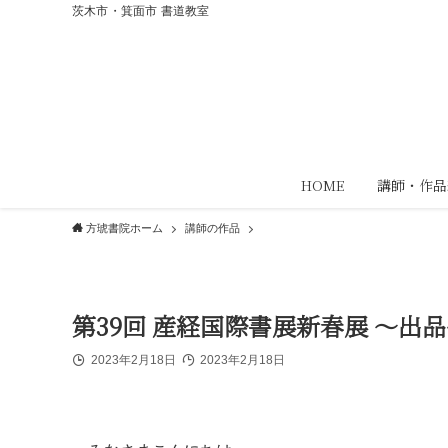
茨木市・箕面市 書道教室
HOME
講師・作品
方琥書院ホーム
講師の作品
第39回 産経国際書展新春展 〜出
2023年2月18日
2023年2月18日