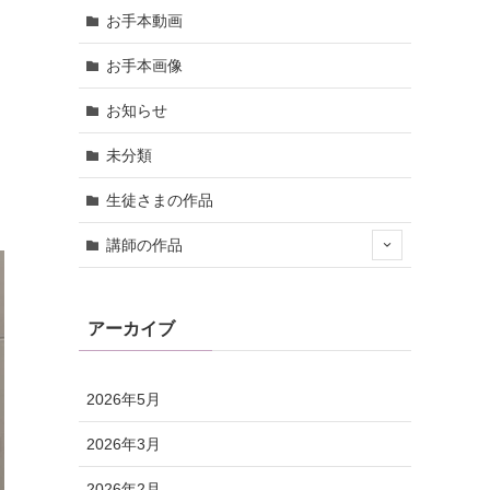
お手本動画
お手本画像
お知らせ
未分類
生徒さまの作品
講師の作品
アーカイブ
2026年5月
2026年3月
2026年2月