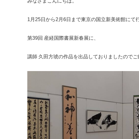
みなさまこんにちは。
1月25日から2月6日まで東京の国立新美術館にて
第39回 産経国際書展新春展に、
講師 久田方琥の作品を出品しておりましたのでご