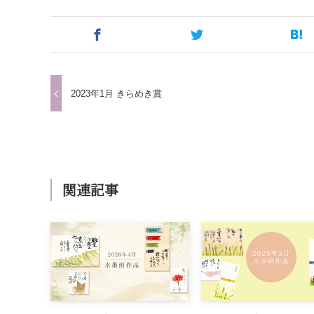
2023年1月 きらめき賞
関連記事