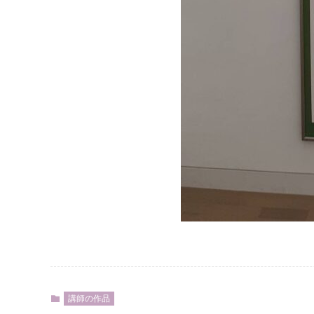
講師の作品