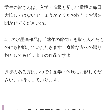
学生の皆さんは、入学・進級と新しい環境に毎日
大忙しではないでしょうか？またお教室でお話を
聞かせてくださいね。
4月の水墨画作品は「端午の節句」を取り入れたも
のにも挑戦していただきます！身近な方への贈り
物としてもピッタリの作品ですよ。
興味のある方はいつでも見学・体験にお越しくだ
さい。お待ちしております。