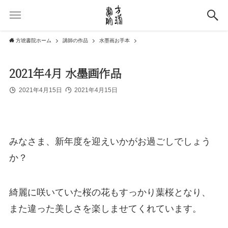
方琥書院ホーム
講師の作品
水墨画お手本
2021年4月 水墨画作品
2021年4月15日
2021年4月15日
みなさま、新年度を迎えいかがお過ごしでしょう
か？
綺麗に咲いていた桜の花もすっかり葉桜となり、
また違った美しさを楽しませてくれています。