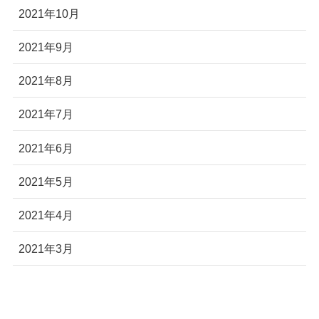
2021年10月
2021年9月
2021年8月
2021年7月
2021年6月
2021年5月
2021年4月
2021年3月