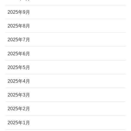
2025年9月
2025年8月
2025年7月
2025年6月
2025年5月
2025年4月
2025年3月
2025年2月
2025年1月