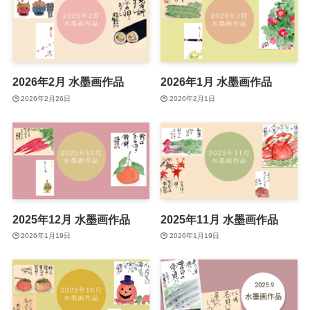
2026年2月 水墨画作品
2026年1月 水墨画作品
2026年2月26日
2026年2月1日
2025年12月 水墨画作品
2025年11月 水墨画作品
2026年1月19日
2026年1月19日