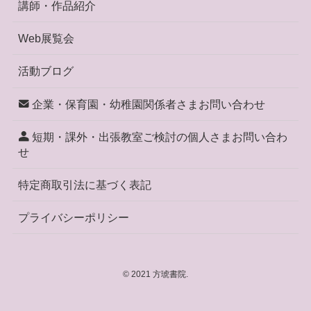
講師・作品紹介
Web展覧会
活動ブログ
企業・保育園・幼稚園関係者さまお問い合わせ
短期・課外・出張教室ご検討の個人さまお問い合わ
せ
特定商取引法に基づく表記
プライバシーポリシー
©
2021 方琥書院.