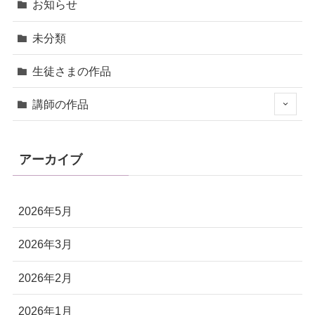
お知らせ
未分類
生徒さまの作品
講師の作品
アーカイブ
2026年5月
2026年3月
2026年2月
2026年1月