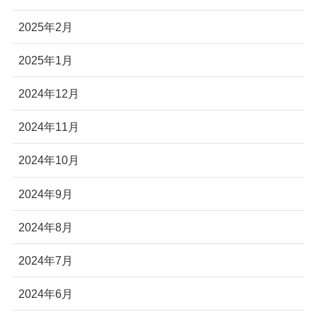
2025年2月
2025年1月
2024年12月
2024年11月
2024年10月
2024年9月
2024年8月
2024年7月
2024年6月