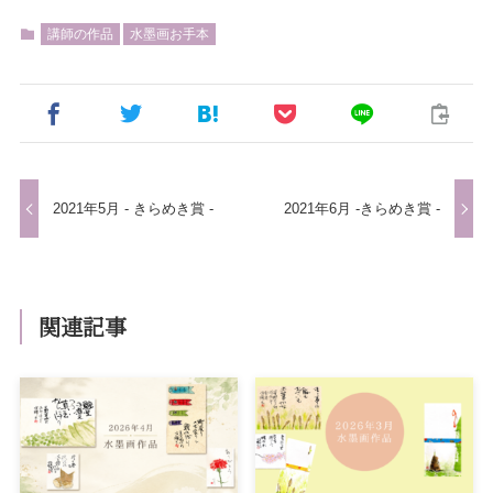
講師の作品
水墨画お手本
2021年5月 - きらめき賞 -
2021年6月 -きらめき賞 -
関連記事