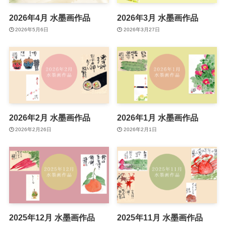
2026年4月 水墨画作品
2026年3月 水墨画作品
2026年5月6日
2026年3月27日
2026年2月 水墨画作品
2026年1月 水墨画作品
2026年2月26日
2026年2月1日
2025年12月 水墨画作品
2025年11月 水墨画作品