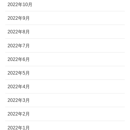
2022年10月
2022年9月
2022年8月
2022年7月
2022年6月
2022年5月
2022年4月
2022年3月
2022年2月
2022年1月