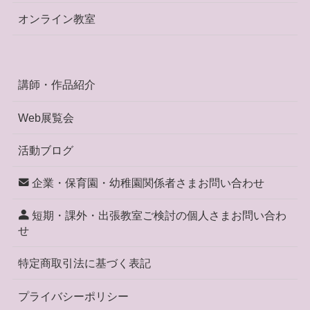
オンライン教室
講師・作品紹介
Web展覧会
活動ブログ
企業・保育園・幼稚園関係者さまお問い合わせ
短期・課外・出張教室ご検討の個人さまお問い合わ
せ
特定商取引法に基づく表記
プライバシーポリシー