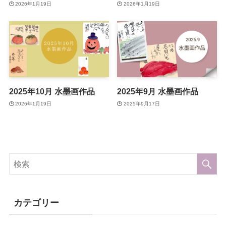
2026年1月19日
2026年1月19日
2025年10月 水墨画作品
2025年9月 水墨画作品
2026年1月19日
2025年9月17日
カテゴリー