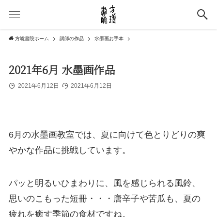
方琥書院ホーム
講師の作品
水墨画お手本
2021年6月 水墨画作品
2021年6月12日
2021年6月12日
6月の水墨画教室では、夏に向けて色とりどりの爽
やかな作品に挑戦しています。
パッと明るいひまわりに、風を感じられる風鈴、
思いのこもった短冊・・・唐辛子や苦瓜も、夏の
疲れを癒す季節の食材ですね。