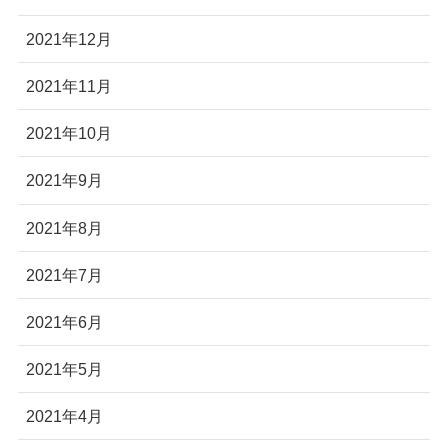
2021年12月
2021年11月
2021年10月
2021年9月
2021年8月
2021年7月
2021年6月
2021年5月
2021年4月