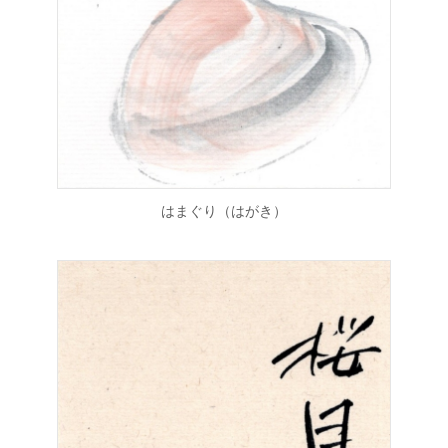
はまぐり（はがき）