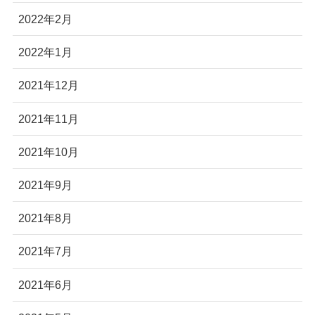
2022年2月
2022年1月
2021年12月
2021年11月
2021年10月
2021年9月
2021年8月
2021年7月
2021年6月