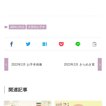
講師の作品
水墨画お手本
2022年2月 お手本画像
2022年2月 きらめき賞
関連記事