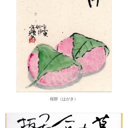
桜餅（はがき）