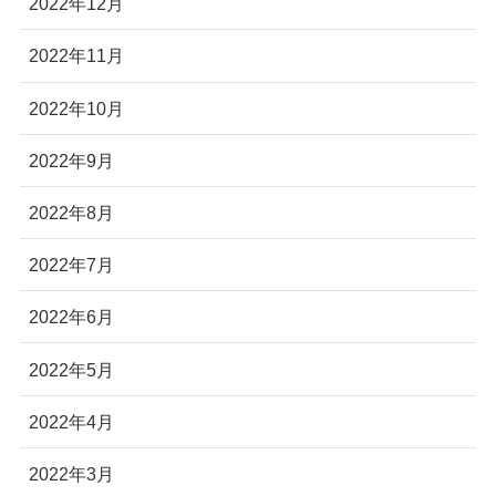
2022年12月
2022年11月
2022年10月
2022年9月
2022年8月
2022年7月
2022年6月
2022年5月
2022年4月
2022年3月