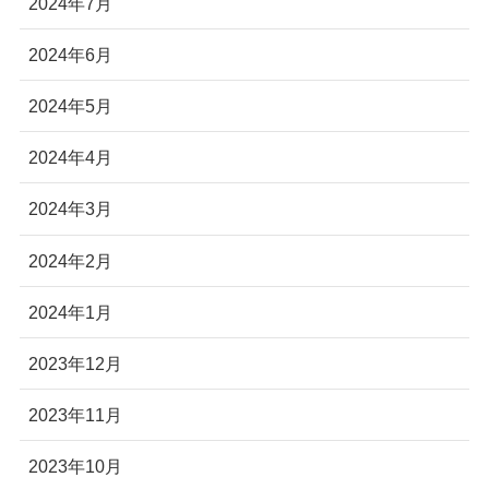
2024年7月
2024年6月
2024年5月
2024年4月
2024年3月
2024年2月
2024年1月
2023年12月
2023年11月
2023年10月