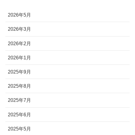
2026年5月
2026年3月
2026年2月
2026年1月
2025年9月
2025年8月
2025年7月
2025年6月
2025年5月