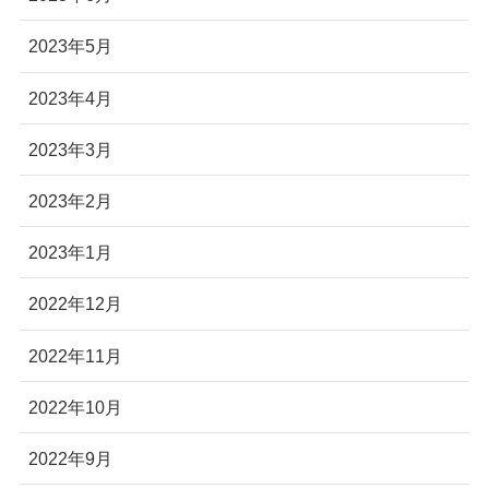
2023年5月
2023年4月
2023年3月
2023年2月
2023年1月
2022年12月
2022年11月
2022年10月
2022年9月