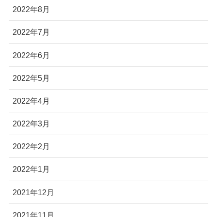
2022年8月
2022年7月
2022年6月
2022年5月
2022年4月
2022年3月
2022年2月
2022年1月
2021年12月
2021年11月