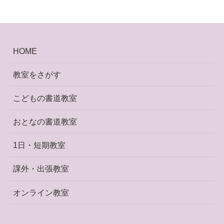
HOME
教室をさがす
こどもの書道教室
おとなの書道教室
1日・短期教室
課外・出張教室
オンライン教室