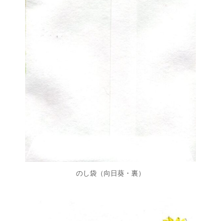
のし袋（向日葵・裏）