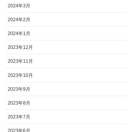
2024年3月
2024年2月
2024年1月
2023年12月
2023年11月
2023年10月
2023年9月
2023年8月
2023年7月
2023年6月