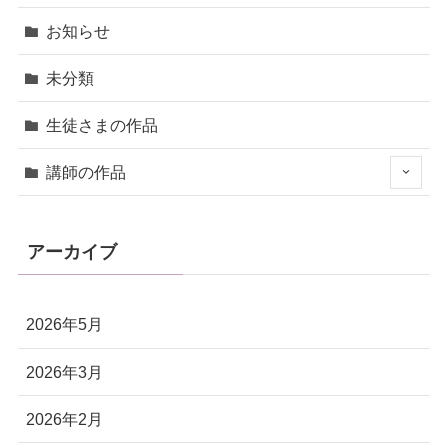
お知らせ
未分類
生徒さまの作品
講師の作品
アーカイブ
2026年5月
2026年3月
2026年2月