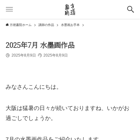
方琥書院ホーム
講師の作品
水墨画お手本
2025年7月 水墨画作品
2025年8月9日
2025年8月9日
みなさんこんにちは。
大阪は猛暑の日々が続いておりますね、いかがお
過ごしでしょうか。
7月の水墨画作品をご紹介いたします。